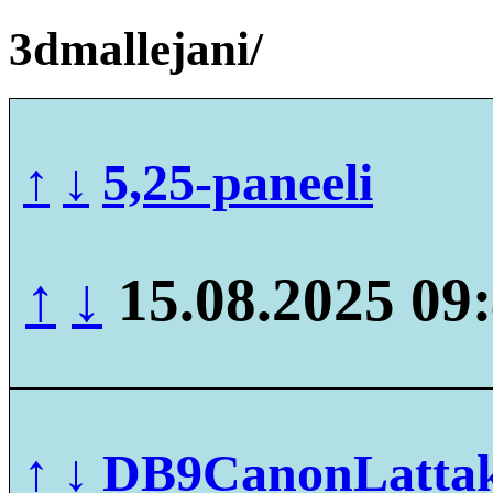
3dmallejani/
↑
↓
5,25-paneeli
↑
↓
15.08.2025 09
↑
↓
DB9CanonLattaka