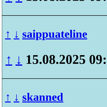
↑
↓
saippuateline
↑
↓
15.08.2025 09
↑
↓
skanned